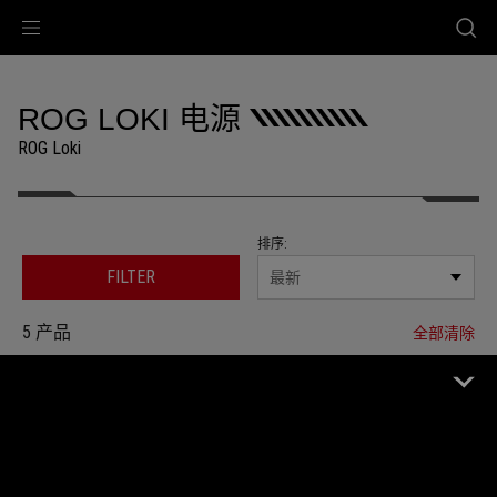
Accessibility links
跳到内容
无障碍服务
跳到菜单
ASUS 页脚
ROG LOKI 电源
ROG Loki
排序:
FILTER
最新
5 产品
全部清除
ROG Loki
Remove ROG Loki
有库存